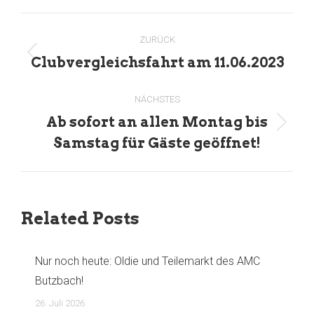
Kommentarnavigation
ZURÜCK
Vorheriger
Clubvergleichsfahrt am 11.06.2023
Beitrag:
NÄCHSTES
Ab sofort an allen Montag bis
Nächster
Samstag für Gäste geöffnet!
Beitrag:
Related Posts
Nur noch heute: Oldie und Teilemarkt des AMC
Butzbach!
26. Juli 2026