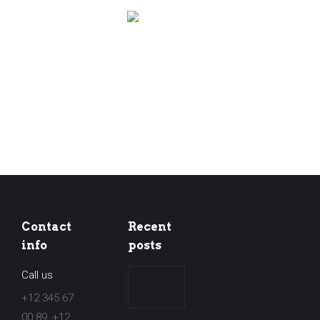
Contact
Recent
info
posts
Call us
[WICHTIG]
Jahresstreckenausweis
+12 345 67
2021/2022
00 89, +12