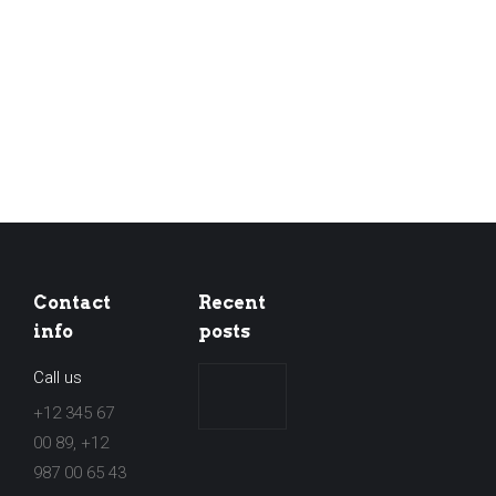
Contact
Recent
info
posts
Call us
[WICHTIG]
Jahresstreckenausweis
+12 345 67
2021/2022
00 89, +12
987 00 65 43
16. Januar 2022