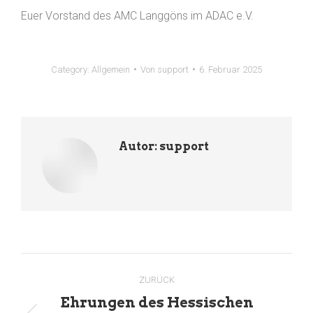
Euer Vorstand des AMC Langgöns im ADAC e.V.
Category:
Allgemein
Von
support
6. Februar 2025
Autor:
support
Kommentarnavigation
ZURÜCK
Ehrungen des Hessischen