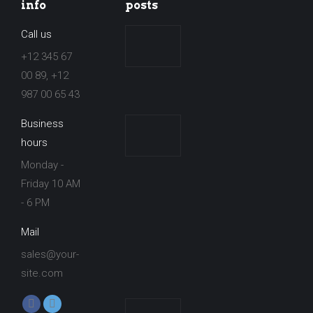
info
posts
Call us
[WICHTIG]
Jahresstreckenausweis
+12 345 67
2021/2022
00 89, +12
987 00 65 43
16. Januar 2022
Business
Der AMC
hours
öffnet die
Strecke
Monday -
wieder
Friday 10 AM
regelmäßig
- 6 PM
für
Mail
Gastfahrer!
sales@your-
18. Juli
site.com
2021
Finden Sie uns auf:
[UPDATE]
Facebook
X