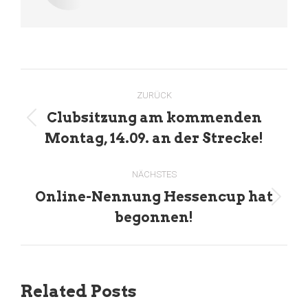
Kommentarnavigation
ZURÜCK
Clubsitzung am kommenden
Vorheriger
Montag, 14.09. an der Strecke!
Beitrag:
NÄCHSTES
Online-Nennung Hessencup hat
Nächster
begonnen!
Beitrag:
Related Posts