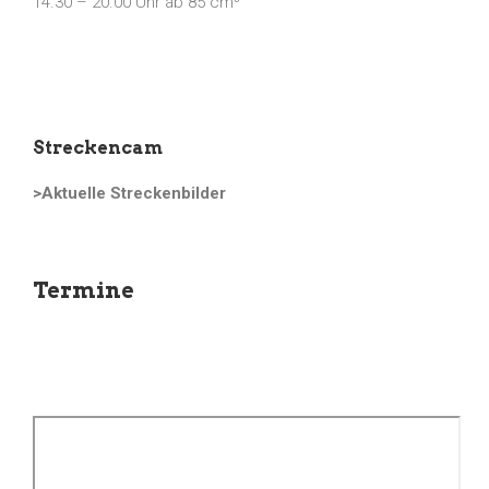
14.30 – 20.00 Uhr ab 85 cm³
Streckencam
>Aktuelle Streckenbilder
Termine