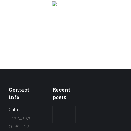
Contact
Recent
info
posts
Call us
[WICHTIG]
Jahresstreckenausweis
+12 345 67
2021/2022
00 89, +12