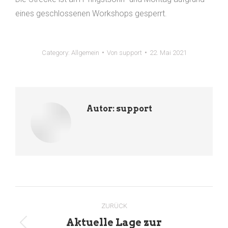
eines geschlossenen Workshops gesperrt.
Category:
Allgemein
Von
support
22. Mai 2021
Autor:
support
Kommentarnavigation
ZURÜCK
Aktuelle Lage zur