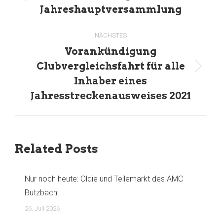
Vorheriger
Jahreshauptversammlung
Beitrag:
NÄCHSTES
Vorankündigung
Clubvergleichsfahrt für alle
Nächster
Inhaber eines
Beitrag:
Jahresstreckenausweises 2021
Related Posts
Nur noch heute: Oldie und Teilemarkt des AMC
Butzbach!
26. Juli 2026