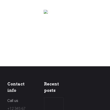
Contact
Recent
info
posts
Call us
[WICHTIG]
Jahresstreckenausweis
+12 345 67