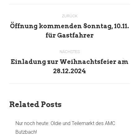
Kommentarnavigation
ZURÜCK
Öffnung kommenden Sonntag, 10.11.
Vorheriger
für Gastfahrer
Beitrag:
NÄCHSTES
Einladung zur Weihnachtsfeier am
Nächster
28.12.2024
Beitrag:
Related Posts
Nur noch heute: Oldie und Teilemarkt des AMC
Butzbach!