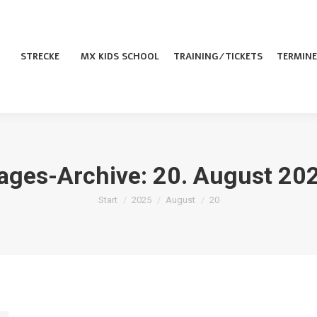
STRECKE
MX KIDS SCHOOL
TRAINING/TICKETS
TERMINE
ages-Archive:
20. August 20
Sie befinden sich hier:
Start
2025
August
20