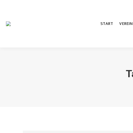
Inhalt
springen
START
VEREIN
T